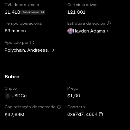
TVL do protocolo
Carteiras ativas
$1,41B
121 801
Classificação: 14
Tempo operacional
Estrutura da equipa
63 meses
Hayden Adams
Apoiado por
Polychain, Andreessen Horowitz, Paradigm, Variant Fund, 
Sobre
Cripto
Preço
USDC.e
$1,00
Contrato
Capitalização de mercado
0xa7d7...c664
$32,64M