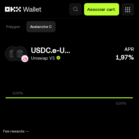
Avançar para conteúdo principal
Associar cart.
Polygon
Avalanche C
USDC.e-USDC
APR
1,97%
Uniswap V3
Fee rewards:
--