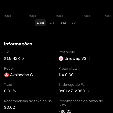
1 dia
1 S
1 M
1 A
Informações
TVL
Protocolo
$15,42K
Uniswap V3
Rede
Preço atual
Avalanche C
1 ≈ 0,00
Taxa
Endereço de PL
0,01%
0x01c7...a083
Recompensas de taxa de 8h
Recompensas de taxas de
30m
$0,02
<$0,01