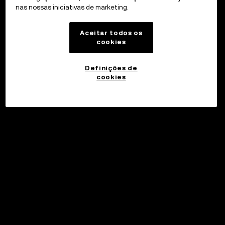
nas nossas iniciativas de marketing.
Aceitar todos os
cookies
Definições de
cookies
Investir
©2017 - 2026 WEB3.OKX.COM
Português (Portugal)/USD