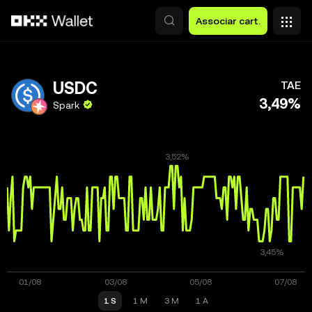
Avançar para conteúdo principal
Associar cart.
USDC
TAE
3,49%
Spark
1 S
1 M
3 M
1 A