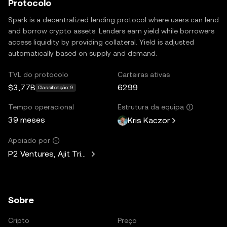
Protocolo
Spark is a decentralized lending protocol where users can lend
and borrow crypto assets. Lenders earn yield while borrowers
access liquidity by providing collateral. Yield is adjusted
automatically based on supply and demand.
TVL do protocolo
Carteiras ativas
$3,77B
6299
Classificação: 9
Tempo operacional
Estrutura da equipa
39 meses
Kris Kaczor
Apoiado por
P2 Ventures, Ajit Tripathi, Unicorn Ventures, Curiosity Capit
Sobre
Cripto
Preço