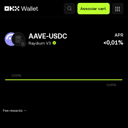
Avançar para conteúdo principal
Associar cart.
AAVE-USDC
APR
<0,01%
Raydium V3
Fee rewards:
--