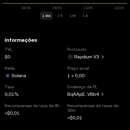
1 dia
1 S
1 M
1 A
Informações
TVL
Protocolo
$0
Raydium V3
Rede
Preço atual
Solana
1 ≈ 0,00
Taxa
Endereço de PL
0,01%
BqAApE...VBb4
Recompensas de taxa de 8h
Recompensas de taxas de
30m
<$0,01
<$0,01