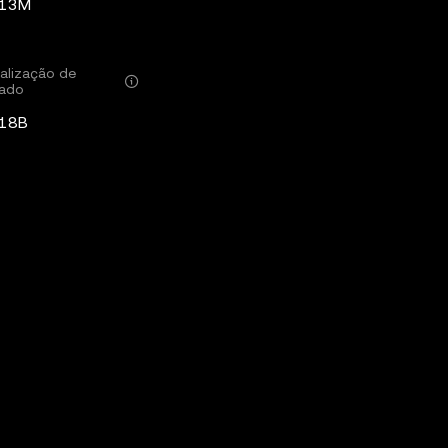
,13M
alização de
ado
,18B