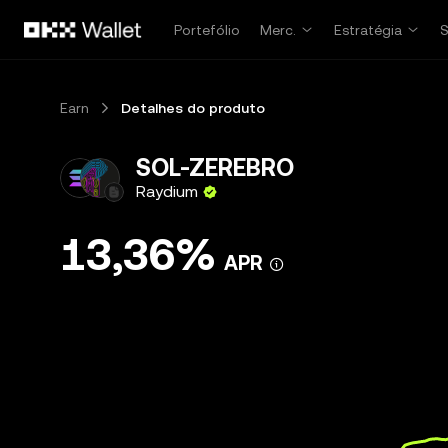
Avançar para conteúdo principal
Portefólio
Merc.
Estratégia
Earn
Detalhes do produto
SOL-ZEREBRO
Raydium
13,36%
APR