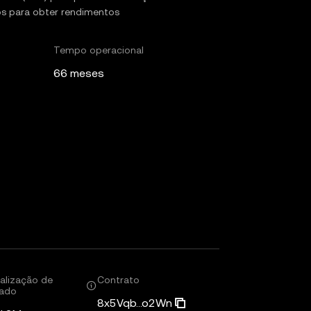
os para obter rendimentos
Tempo operacional
66 meses
alização de
Contrato
ado
8x5Vqb...o2Wn