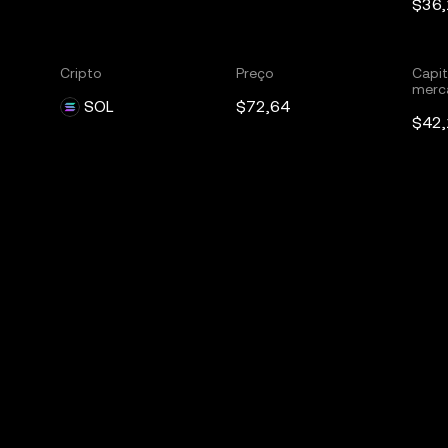
$36
Cripto
Preço
Capit
merc
SOL
$72,64
$42