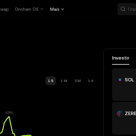
Swap
Onchain OS
Mais
Investir
SOL
1 S
1 M
3 M
1 A
ZER