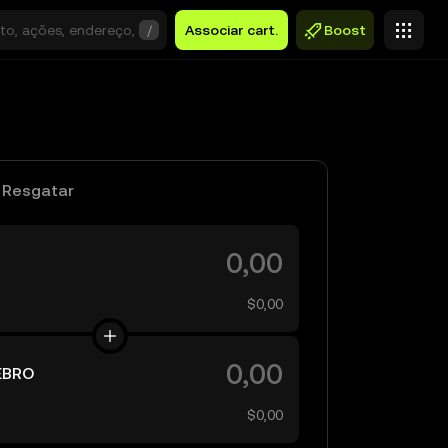
/
Associar cart.
Boost
Resgatar
$0,00
EBRO
$0,00