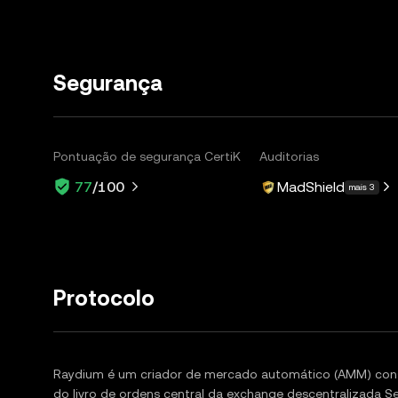
Segurança
Pontuação de segurança CertiK
Auditorias
MadShield
77
/100
mais 3
Protocolo
Raydium é um criador de mercado automático (AMM) const
do livro de ordens central da exchange descentralizada S