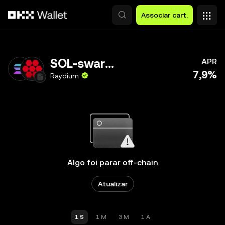
Avançar para conteúdo principal
Associar cart.
SOL-swarms
APR
7,9%
Raydium
Algo foi parar off-chain
Atualizar
1 S
1 M
3 M
1 A