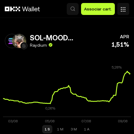
Avançar para conteúdo principal
Associar cart.
SOL-MOODENG
APR
1,51%
Raydium
1 S
1 M
3 M
1 A