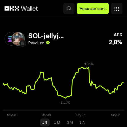
Avançar para conteúdo principal
Associar cart.
SOL-jellyjelly
APR
2,8%
Raydium
1 S
1 M
3 M
1 A