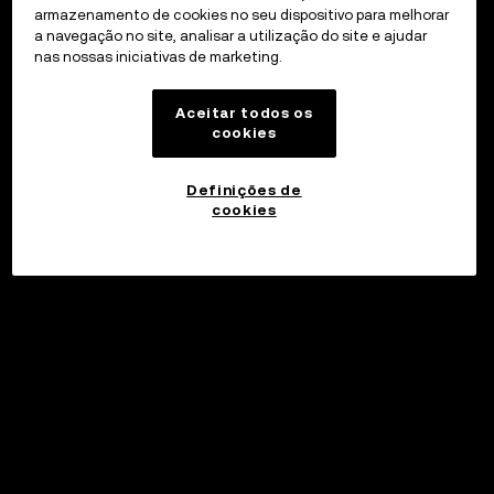
armazenamento de cookies no seu dispositivo para melhorar
a navegação no site, analisar a utilização do site e ajudar
nas nossas iniciativas de marketing.
Aceitar todos os
cookies
Definições de
cookies
Investir
©2017 - 2026 WEB3.OKX.COM