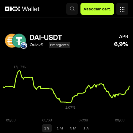
Avançar para conteúdo principal
Associar cart.
DAI-USDT
APR
6,9%
QuickSwap
Emergente
1 S
1 M
3 M
1 A