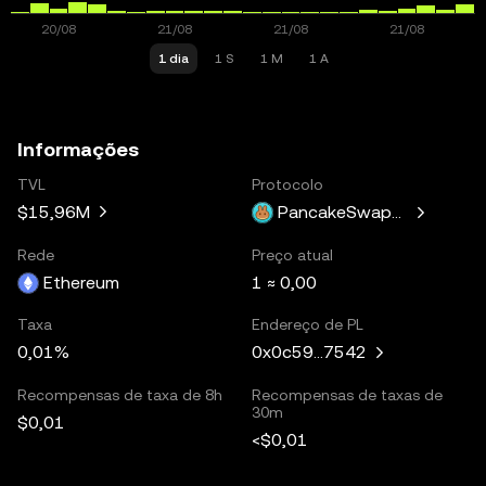
1 dia
1 S
1 M
1 A
Informações
TVL
Protocolo
$15,96M
PancakeSwapV3
Rede
Preço atual
Ethereum
1 ≈ 0,00
Taxa
Endereço de PL
0,01%
0x0c59...7542
Recompensas de taxa de 8h
Recompensas de taxas de
30m
$0,01
<$0,01