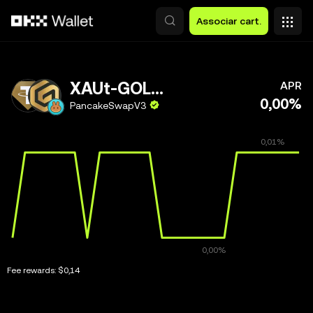
Avançar para conteúdo principal
Associar cart.
XAUt-GOLDGR
APR
0,00%
PancakeSwapV3
Fee rewards:
$0,14