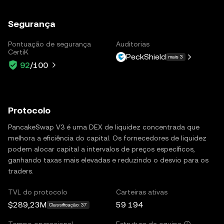
Segurança
Pontuação de segurança
Auditorias
CertiK
PeckShield
mais 3
92
/100
Protocolo
PancakeSwap V3 é uma DEX de liquidez concentrada que
melhora a eficiência do capital. Os fornecedores de liquidez
podem alocar capital a intervalos de preços específicos,
ganhando taxas mais elevadas e reduzindo o desvio para os
traders.
TVL do protocolo
Carteiras ativas
$289,23M
59 194
Classificação: 37
Tempo operacional
Estrutura da equipa