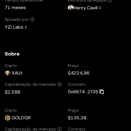
71 meses
Henry Cavill
Apoiado por
YZi Labs
Sobre
Cripto
Preço
XAUt
$4224,96
Contrato
Capitalização de mercado
0x6874...2f38
$2,58B
Cripto
Preço
GOLDGR
$135,38
Contrato
Capitalização de mercado