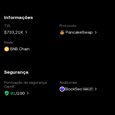
Informações
TVL
Protocolo
$733,21K
PancakeSwap
Rede
BNB Chain
Segurança
Pontuação de segurança
Auditorias
CertiK
BlockSec
mais 17
91
/100