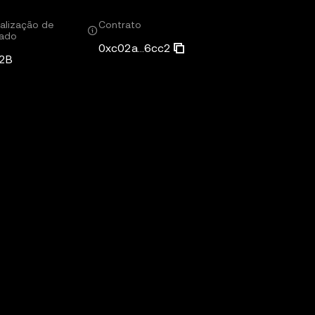
alização de
Contrato
ado
0xc02a...6cc2
2B