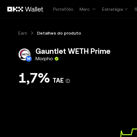
Avançar para conteúdo principal
Portefólio
Merc.
Estratégia
Earn
Detalhes do produto
Gauntlet WETH Prime
Morpho
1,7%
TAE