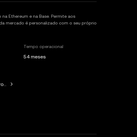
 na Ethereum e na Base. Permite aos
ada mercado é personalizado com o seu próprio
Tempo operacional
54 meses
witz, Mechanism Capital, Variant Fund, Nascent, Daedalus, Wil