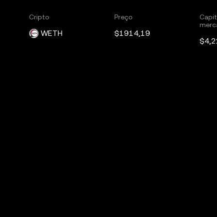
Cripto
Preço
Capit
merc
WETH
$1914,19
$4,2