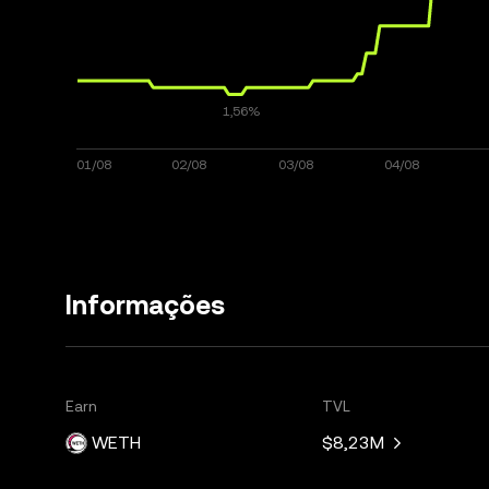
Informações
Earn
TVL
WETH
$8,23M