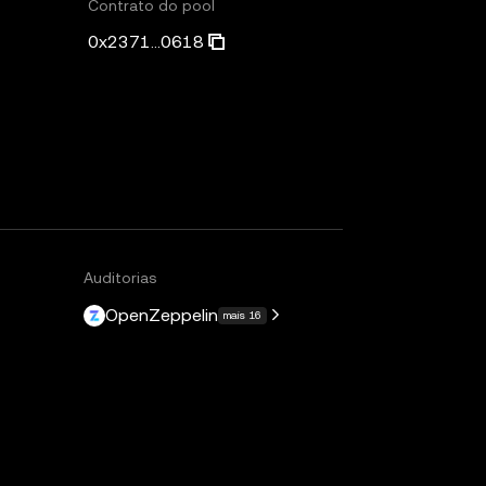
Contrato do pool
0x2371...0618
Auditorias
OpenZeppelin
mais 16