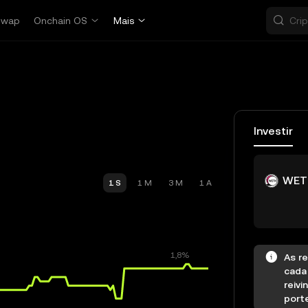
Swap
Onchain OS
Mais
Investir
WET
1 S
1 M
3 M
1 A
As r
cada
reivi
porte