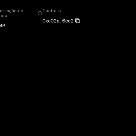
alização de
Contrato
ado
0xc02a...6cc2
4B