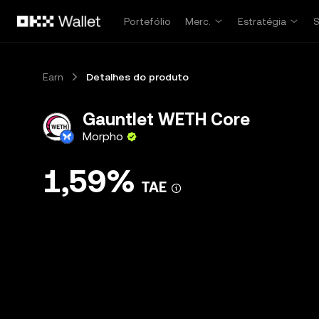
Avançar para conteúdo principal
Portefólio
Merc.
Estratégia
Earn
Detalhes do produto
Gauntlet WETH Core
Morpho
1,59%
TAE