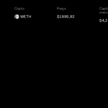
Cripto
Preço
Capit
merc
WETH
$1895,92
$4,2