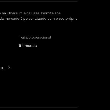
 na Ethereum e na Base. Permite aos
ada mercado é personalizado com o seu próprio
Tempo operacional
54 meses
witz, Mechanism Capital, Variant Fund, Nascent, Daedalus, Wil