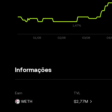
Informações
Earn
TVL
WETH
$2,77M