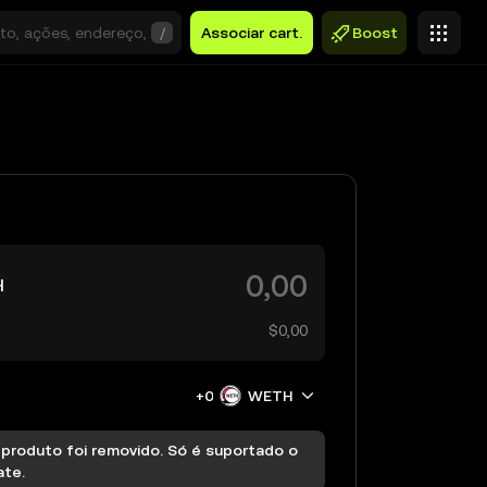
/
Associar cart.
Boost
H
$0,00
+0
WETH
 produto foi removido. Só é suportado o
ate.