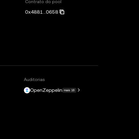
Contrato do pool
0x4881...0658
Auditorias
OpenZeppelin
mais 16