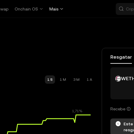
Swap
Onchain OS
Mais
Resgatar
WET
1 S
1 M
3 M
1 A
Recebe
Este
resg