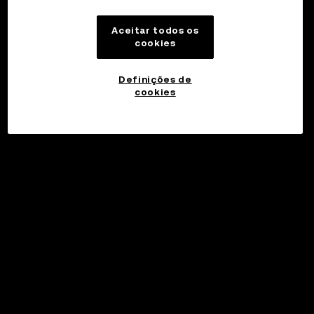
Aceitar todos os
cookies
Definições de
cookies
Investir
©2017 - 2026 WEB3.OKX.COM
Português (Portugal)/USD