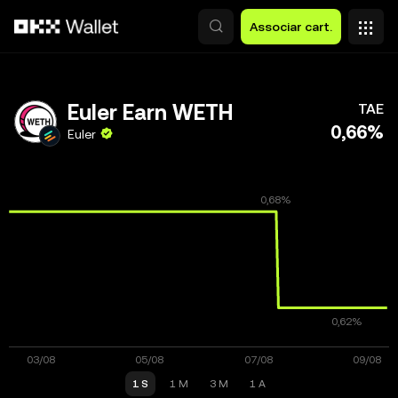
Avançar para conteúdo principal
Associar cart.
Euler Earn WETH
TAE
0,66%
Euler
1 S
1 M
3 M
1 A