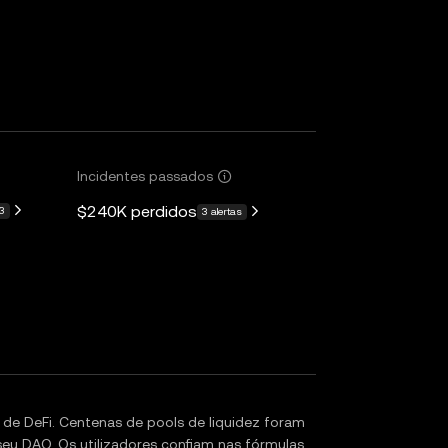
Incidentes passados
$240K
perdidos
13
3 alertas
 de DeFi. Centenas de pools de liquidez foram
seu DAO. Os utilizadores confiam nas fórmulas