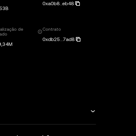
0xa0b8...eb48
,53B
alização de
Contrato
ado
0xdb25...7ad8
9,34M