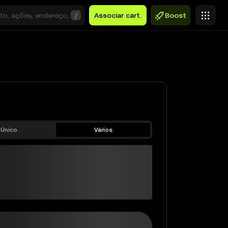
/
Associar cart.
Boost
Único
Vários
URSUSDC
$0,00