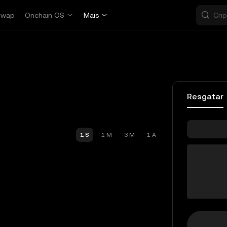
Swap
Onchain OS
Mais
Resgatar
1 S
1 M
3 M
1 A
crvE