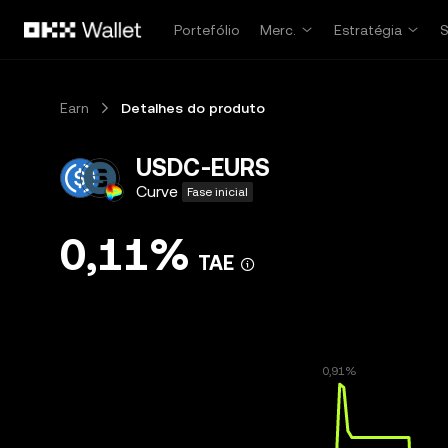
Avançar para conteúdo principal
Portefólio
Merc.
Estratégia
Earn
Detalhes do produto
USDC-EURS
Curve
Fase inicial
0,11%
TAE