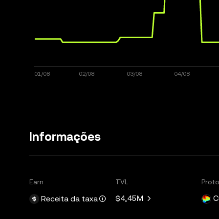
Informações
Earn
TVL
Prot
$4,45M
C
Receita da taxa