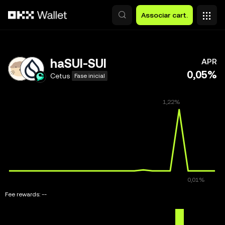
Avançar para conteúdo principal
Associar cart.
haSUI-SUI
APR
0,05%
Cetus
Fase inicial
Fee rewards:
--