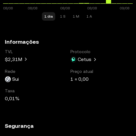
1 dia
1 S
1 M
1 A
Informações
TVL
Protocolo
$2,31M
Cetus
Rede
Preço atual
Sui
1 ≈ 0,00
Taxa
0,01%
Segurança