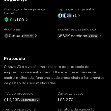
Pontuação de segurança
Exposição da garantia
CertiK
+
1
94
/100
Auditorias
Incidentes passados
Certora
$862K
perdidos
mais 15
1 alerta
Protocolo
O Aave V3 é a versão mais recente do protocolo de
empréstimo descentralizado. Oferece uma eficiência de
capital melhorada, funcionalidade cross-chain e ferramentas
de gestão do risco melhoradas.
TVL do protocolo
Carteiras ativas
$14,23B
193 270
Classificação: 2
Tempo operacional
Estrutura da equipa