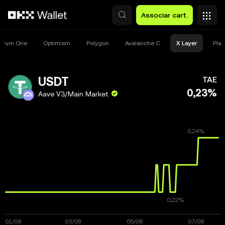
Avançar para conteúdo principal
Associar cart.
itrum One
Optimism
Polygon
Avalanche C
X Layer
Pla
USDT
TAE
0,23%
Aave V3/Main Market