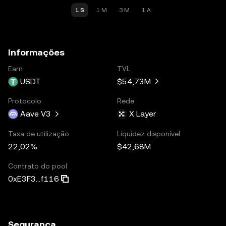
1 S
1 M
3 M
1 A
Informações
Earn
TVL
USDT
$54,73M
Protocolo
Rede
Aave V3
X Layer
Taxa de utilização
Liquidez disponível
22,02%
$42,68M
Contrato do pool
0xE3F3...f116
Segurança