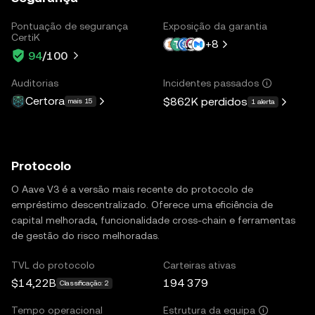
Pontuação de segurança
Exposição da garantia
CertiK
+
8
94
/100
Auditorias
Incidentes passados
Certora
$862K
perdidos
mais 15
1 alerta
Protocolo
O Aave V3 é a versão mais recente do protocolo de
empréstimo descentralizado. Oferece uma eficiência de
capital melhorada, funcionalidade cross-chain e ferramentas
de gestão do risco melhoradas.
TVL do protocolo
Carteiras ativas
$14,22B
194 379
Classificação: 2
Tempo operacional
Estrutura da equipa