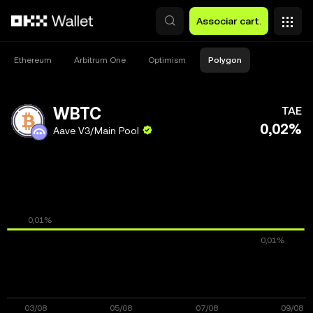
Avançar para conteúdo principal
Associar cart.
Ethereum
Arbitrum One
Optimism
Polygon
WBTC
TAE
0,02%
Aave V3/Main Pool