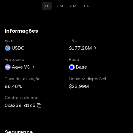
1 S
1 M
3 M
1 A
Informações
Earn
TVL
USDC
$177,28M
Protocolo
Rede
Aave V3
Base
Taxa de utilização
Liquidez disponível
86,46%
$23,99M
Contrato do pool
0xa238...d1c5
Segurança