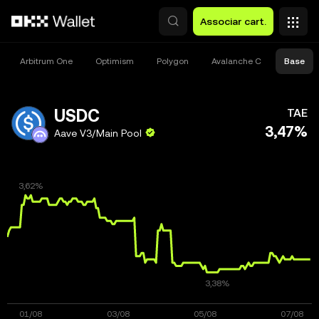
Avançar para conteúdo principal
Associar cart.
Arbitrum One
Optimism
Polygon
Avalanche C
Base
USDC
TAE
3,47%
Aave V3/Main Pool