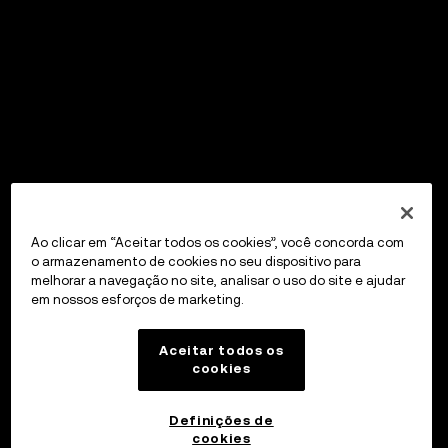
Ao clicar em “Aceitar todos os cookies”, você concorda com
o armazenamento de cookies no seu dispositivo para
melhorar a navegação no site, analisar o uso do site e ajudar
em nossos esforços de marketing.
Aceitar todos os
cookies
Definições de
cookies
OKX Wallet