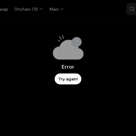
wap
Onchain OS
Mais
Error
Try again!