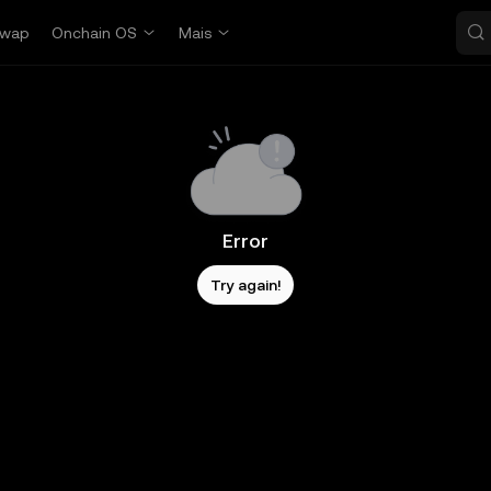
wap
Onchain OS
Mais
Error
Try again!