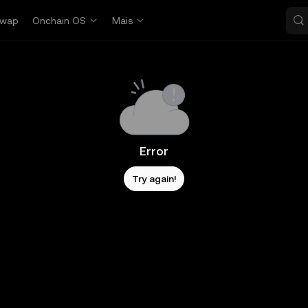
wap
Onchain OS
Mais
Error
Try again!