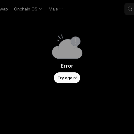
wap
Onchain OS
Mais
Error
Try again!