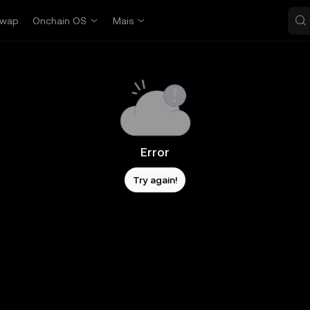
wap
Onchain OS
Mais
Error
Try again!