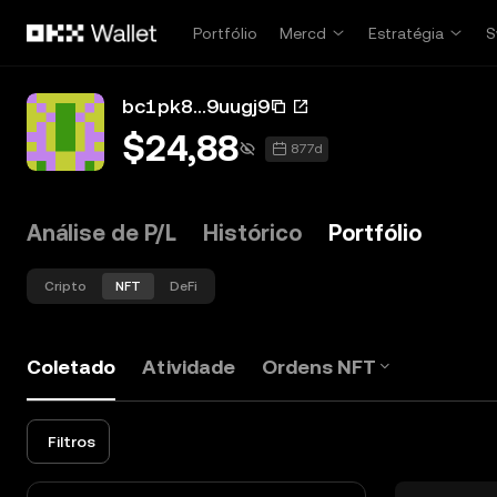
Pular para o conteúdo principal
Portfólio
Mercd
Estratégia
S
bc1pk8...9uugj9
$24,88
877d
Análise de P/L
Histórico
Portfólio
Cripto
NFT
DeFi
Coletado
Atividade
Ordens NFT
Filtros