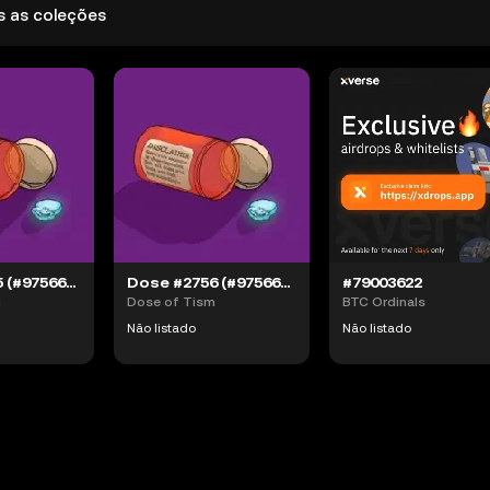
s as coleções
Dose #2755 (#97566058)
Dose #2756 (#97566059)
#79003622
m
Dose of Tism
BTC Ordinals
Não listado
Não listado