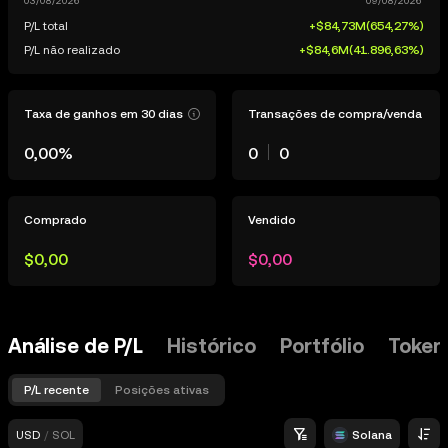
P/L total
+$84,73M
(
654,27%
)
P/L não realizado
+$84,6M
(
41.896,63%
)
Taxa de ganhos em 30 dias
Transações de compra/venda
0,00%
0
0
Comprado
Vendido
$0,00
$0,00
Análise de P/L
Histórico
Portfólio
Token
P/L recente
Posições ativas
USD
/
SOL
Solana