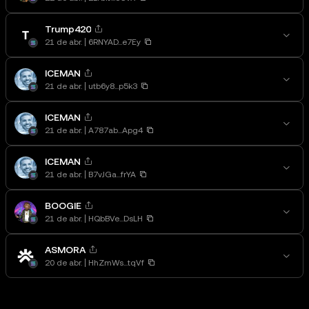
Trump420
21 de abr.
6RNYAD...e7Ey
ICEMAN
21 de abr.
utb6y8...p5k3
ICEMAN
21 de abr.
A787ab...Apg4
ICEMAN
21 de abr.
B7vJGa...frYA
BOOGIE
21 de abr.
HQbBVe...DsLH
ASMORA
20 de abr.
HhZmWs...tqVf