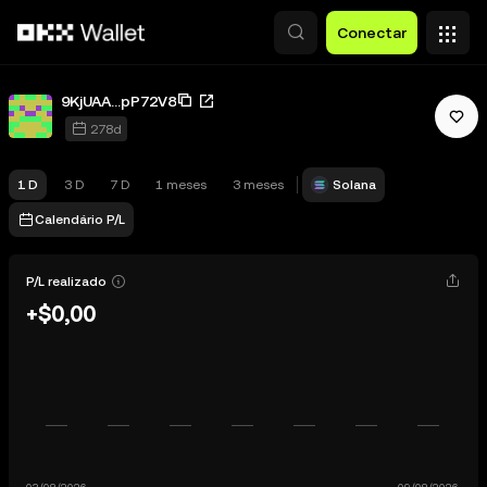
Pular para o conteúdo principal
Conectar
9KjUAA...pP72V8
278d
1 D
3 D
7 D
1 meses
3 meses
Solana
Calendário P/L
P/L realizado
+$0,00