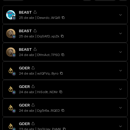
BEAST
25 de abr.
Dewrdc...WQiR
BEAST
25 de abr.
DqSAfD...xpZk
BEAST
24 de abr.
DYmAct...TPSD
GDER
24 de abr.
wJQFVq...8yro
GDER
24 de abr.
HiSo9t...NDNr
GDER
24 de abr.
Dg5r6a...RQED
GDER
23 de abr.
3qGUey...PsMK