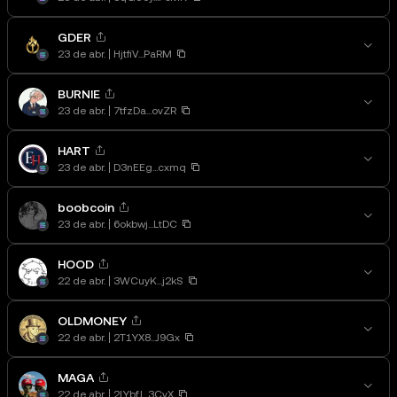
GDER
23 de abr.
HjtfiV...PaRM
BURNIE
23 de abr.
7tfzDa...ovZR
HART
23 de abr.
D3nEEg...cxmq
boobcoin
23 de abr.
6okbwj...LtDC
HOOD
22 de abr.
3WCuyK...j2kS
OLDMONEY
22 de abr.
2T1YX8...J9Gx
MAGA
22 de abr.
2LYbfJ...3CvX