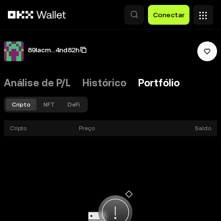
Pular para o conteúdo principal
Conectar
89lacm...4nd82h
Análise de P/L
Histórico
Portfólio
Cripto
NFT
DeFi
Cripto
Preço
Saldo