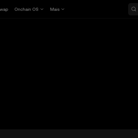
wap
Onchain OS
Mais