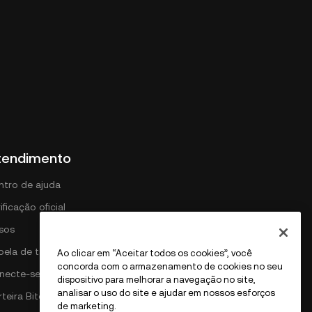
tendimento
ntro de ajuda
ificação oficial
isos
bela de tarifas DEX
Ao clicar em “Aceitar todos os cookies”, você
concorda com o armazenamento de cookies no seu
necte-se com a OKX
dispositivo para melhorar a navegação no site,
analisar o uso do site e ajudar em nossos esforços
teira Bitcoin
de marketing.