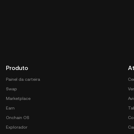
Produto
A
Painel da carteira
Ce
Swap
Ver
Marketplace
Av
Earn
Ta
Onchain OS
Co
Explorador
Car