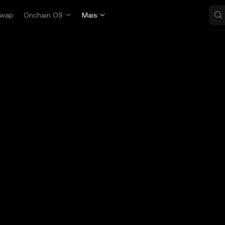
wap
Onchain OS
Mais