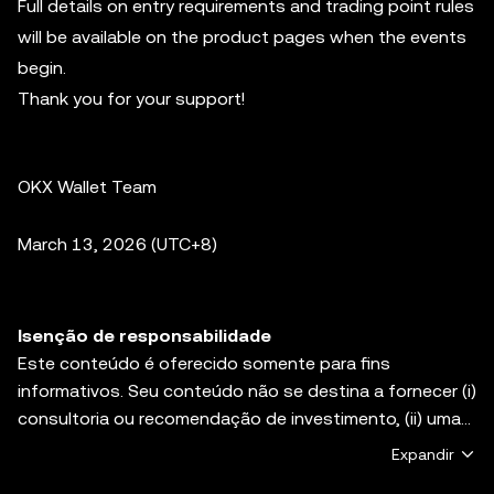
Full details on entry requirements and trading point rules
will be available on the product pages when the events
begin.
Thank you for your support!
OKX Wallet Team
March 13, 2026 (UTC+8)
Isenção de responsabilidade
Este conteúdo é oferecido somente para fins
informativos. Seu conteúdo não se destina a fornecer (i)
consultoria ou recomendação de investimento, (ii) uma
oferta ou solicitação ou incentivo para comprar, vender
Expandir
ou manter ativos digitais ou (iii) consultoria financeira,