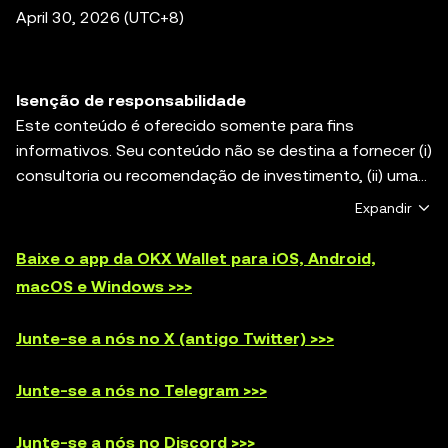
April 30, 2026 (UTC+8)
Isenção de responsabilidade
Este conteúdo é oferecido somente para fins
informativos. Seu conteúdo não se destina a fornecer (i)
consultoria ou recomendação de investimento, (ii) uma
oferta ou solicitação ou incentivo para comprar, vender
Expandir
ou manter ativos digitais ou (iii) consultoria financeira,
contábil, jurídica ou tributária. Os ativos digitais,
Baixe o app da OKX Wallet para iOS, Android,
incluindo stablecoins e NFTs, estão sujeitos à
macOS e Windows >>>
volatilidade do mercado, envolvem alto grau de risco e
podem perder valor. Consulte um profissional da área
Junte-se a nós no X (antigo Twitter) >>>
jurídica/fiscal/de investimentos para determinar se o
trading ou o holding de ativos digitais é adequado para
Junte-se a nós no Telegram >>>
você. A OKX Web3 Wallet é apenas um serviço de
software de carteira de autocustódia que permite que
Junte-se a nós no Discord >>>