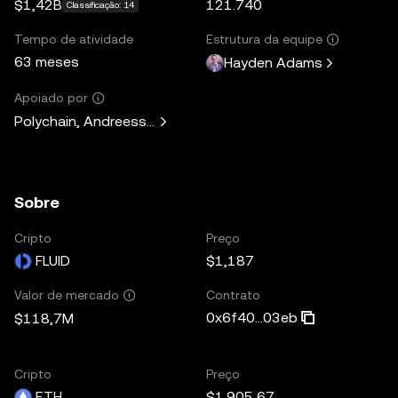
$1,42B
121.740
Classificação: 14
Tempo de atividade
Estrutura da equipe
63 meses
Hayden Adams
Apoiado por
Polychain, Andreessen Horowitz, Paradigm, Variant Fund, 
Sobre
Cripto
Preço
FLUID
$1,187
Contrato
Valor de mercado
0x6f40...03eb
$118,7M
Cripto
Preço
ETH
$1.905,67