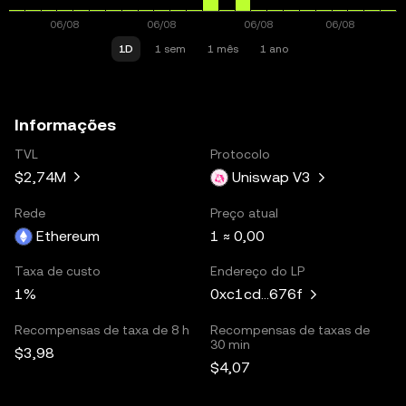
1D
1 sem
1 mês
1 ano
Informações
TVL
Protocolo
$2,74M
Uniswap V3
Rede
Preço atual
Ethereum
1 ≈ 0,00
Taxa de custo
Endereço do LP
1%
0xc1cd...676f
Recompensas de taxa de 8 h
Recompensas de taxas de
30 min
$3,98
$4,07