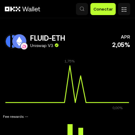
Pular para o conteúdo principal
Conectar
FLUID-ETH
APR
2,05%
Uniswap V3
Fee rewards:
--