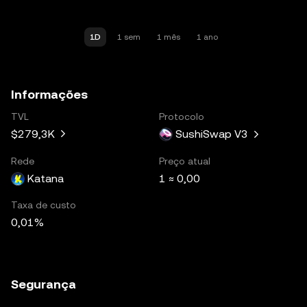
1D
1 sem
1 mês
1 ano
Informações
TVL
Protocolo
$279,3K
SushiSwap V3
Rede
Preço atual
Katana
1 ≈ 0,00
Taxa de custo
0,01%
Segurança