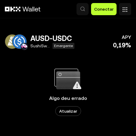
Pular para o conteúdo principal
Conectar
AUSD-USDC
APY
0,19%
SushiSwap V3
Emergente
Algo deu errado
Atualizar