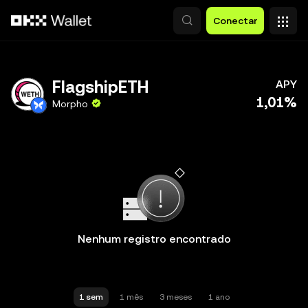
Pular para o conteúdo principal
Conectar
FlagshipETH
APY
1,01%
Morpho
Nenhum registro encontrado
1 sem
1 mês
3 meses
1 ano