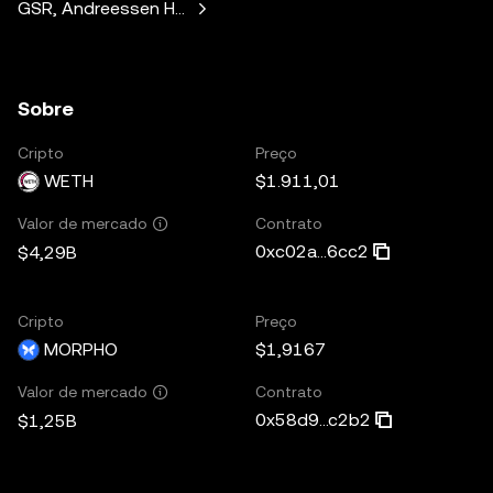
GSR, Andreessen Horowitz, Mechanism Capital, Variant Fund,
Sobre
Cripto
Preço
WETH
$1.911,01
Contrato
Valor de mercado
0xc02a...6cc2
$4,29B
Cripto
Preço
MORPHO
$1,9167
Contrato
Valor de mercado
0x58d9...c2b2
$1,25B