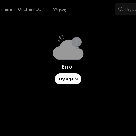
miana
Onchain OS
Więcej
Error
Try again!