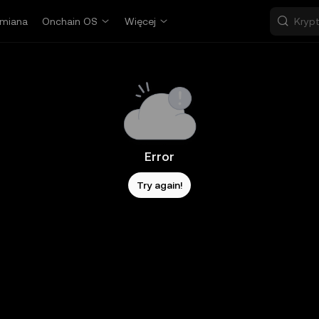
miana
Onchain OS
Więcej
Error
Try again!