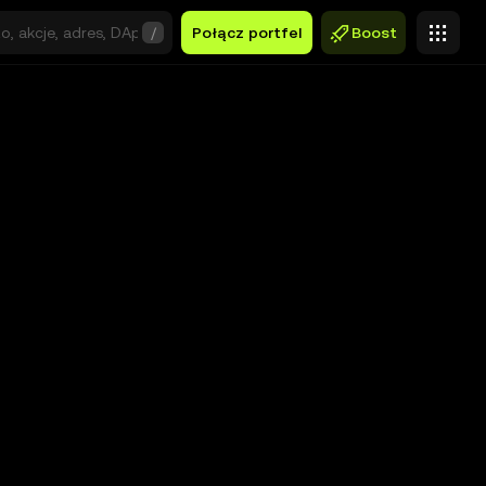
/
Połącz portfel
Boost