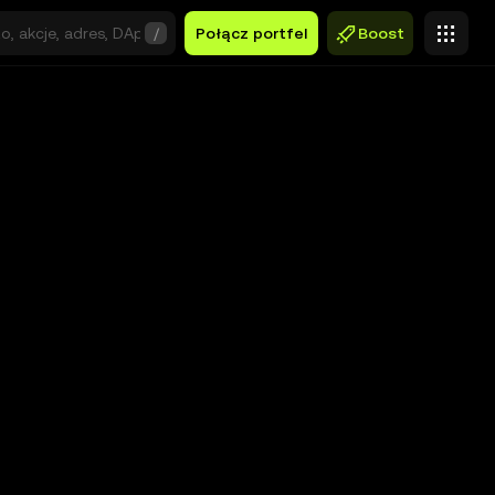
/
Połącz portfel
Boost