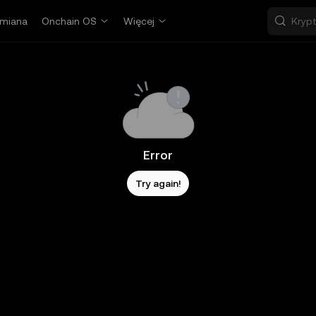
miana
Onchain OS
Więcej
Error
Try again!