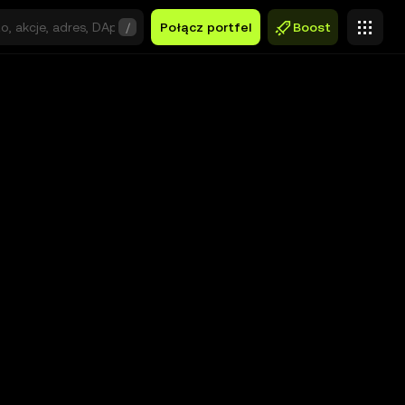
/
Połącz portfel
Boost