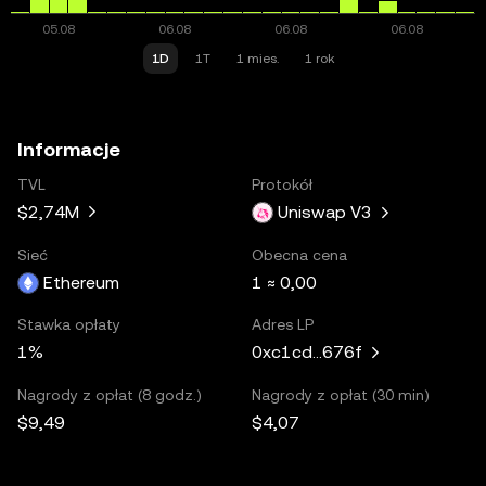
1D
1T
1 mies.
1 rok
Informacje
TVL
Protokół
$2,74M
Uniswap V3
Sieć
Obecna cena
Ethereum
1 ≈ 0,00
Stawka opłaty
Adres LP
1%
0xc1cd...676f
Nagrody z opłat (8 godz.)
Nagrody z opłat (30 min)
$9,49
$4,07