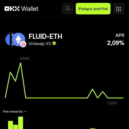
Przejdź do głównej treści
Połącz portfel
FLUID-ETH
APR
2,09%
Uniswap V3
Fee rewards:
--