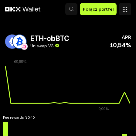
Przejdź do głównej treści
Połącz portfel
ETH-cbBTC
APR
10,54%
Uniswap V3
Fee rewards:
$0,40