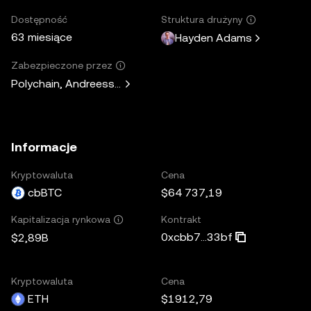
Dostępność
Struktura drużyny
63 miesiące
Hayden Adams
Zabezpieczone przez
Polychain, Andreessen Horowitz, Paradigm, Variant Fund, 
Informacje
Kryptowaluta
Cena
cbBTC
$64 737,19
Kontrakt
Kapitalizacja rynkowa
0xcbb7...33bf
$2,89B
Kryptowaluta
Cena
ETH
$1912,79