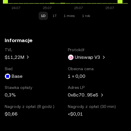
1D
1T
1 mies.
1 rok
Informacje
TVL
Protokół
$11,22M
Uniswap V3
Sieć
Obecna cena
Base
1 ≈ 0,00
Stawka opłaty
Adres LP
0,3%
0x8c70...95e5
Nagrody z opłat (8 godz.)
Nagrody z opłat (30 min)
$0,66
<$0,01