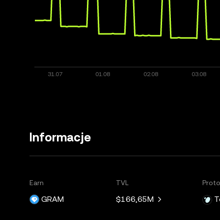
Informacje
Earn
TVL
Proto
GRAM
$166,65M
T