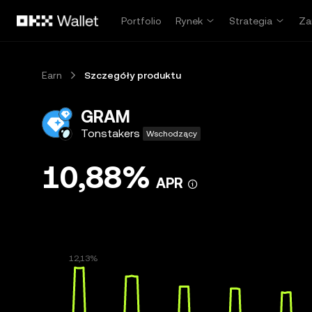
Przejdź do głównej treści
Portfolio
Rynek
Strategia
Za
Earn
Szczegóły produktu
GRAM
Tonstakers
Wschodzący
10,88%
APR