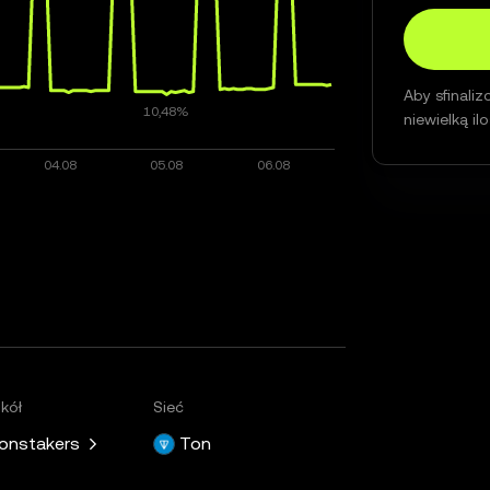
Aby sfinali
niewielką il
kół
Sieć
onstakers
Ton