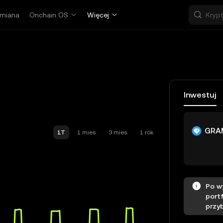
miana
Onchain OS
Więcej
Inwestuj
GRA
1T
1 mies.
3 mies.
1 rok
Po w
port
przy