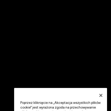
Poprzez kliknięcie na „Akceptacja wszystkich plików
cookie” jest wyrażona zgoda na przechowywanie