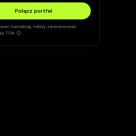
Połącz portfel
zować transakcję, należy zarezerwować
ość TON.