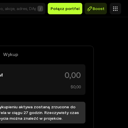
/
Połącz portfel
Boost
Wykup
M
$0,00
ykupieniu aktywa zostaną zrzucone do
fela w ciągu 27 godzin. Rzeczywisty czas
bycia można znaleźć w projekcie.