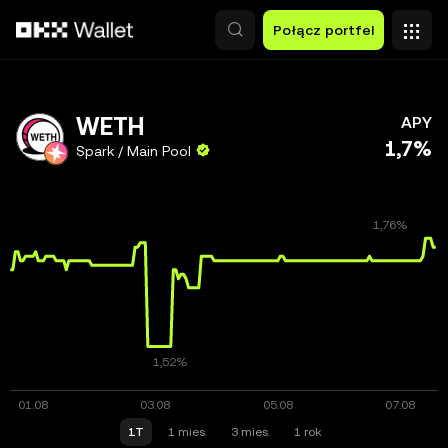
Przejdź do głównej treści
Połącz portfel
WETH
APY
1,7%
Spark / Main Pool
1T
1 mies.
3 mies.
1 rok