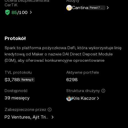
Ocena bezpieczeństwa
Audyty
CerTiK
Cantina
Ponad 7 więcej
85
/100
Protokół
Spark to platforma pożyczkowa DeFi, która wykorzystuje linię
kredytową od Maker o nazwie DAI Direct Deposit Module
(D3M), aby oferować konkurencyjne oprocentowanie
TVL protokołu
Aktywne portfele
$3,78B
6298
Ranking 9
Dostępność
Struktura drużyny
39 miesięcy
Kris Kaczor
Zabezpieczone przez
P2 Ventures, Ajit Tripathi, Unicorn Ventures, Curiosity Capit