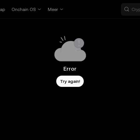
ap
Onchain OS
Meer
Error
Try again!