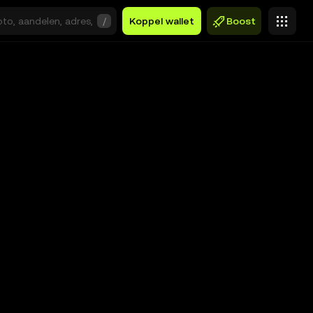
/
Koppel wallet
Boost