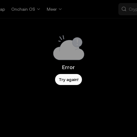
ap
Onchain OS
Meer
Error
Try again!