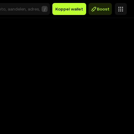
/
Koppel wallet
Boost