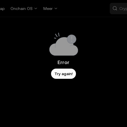
ap
Onchain OS
Meer
Error
Try again!