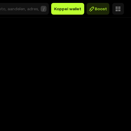
/
Koppel wallet
Boost