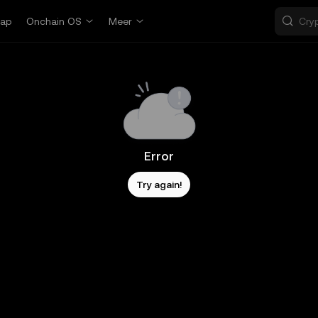
ap
Onchain OS
Meer
Error
Try again!