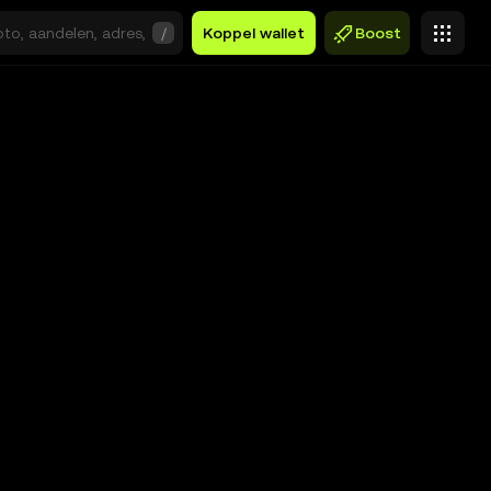
/
Koppel wallet
Boost