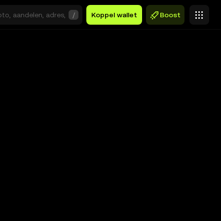
/
Koppel wallet
Boost