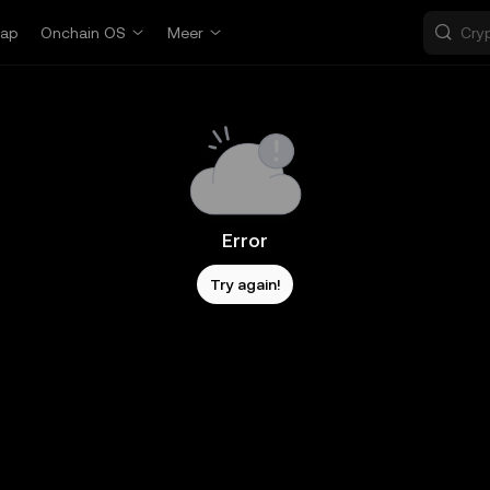
ap
Onchain OS
Meer
Error
Try again!