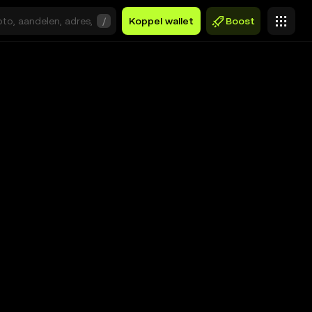
/
Koppel wallet
Boost