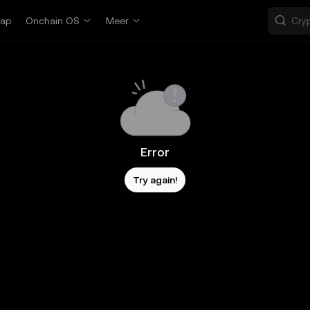
ap
Onchain OS
Meer
Error
Try again!