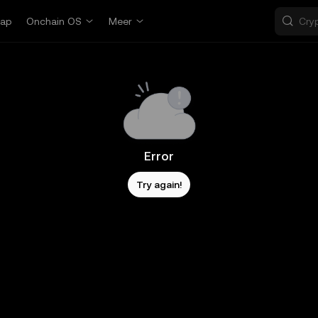
ap
Onchain OS
Meer
Error
Try again!