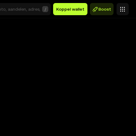
/
Koppel wallet
Boost