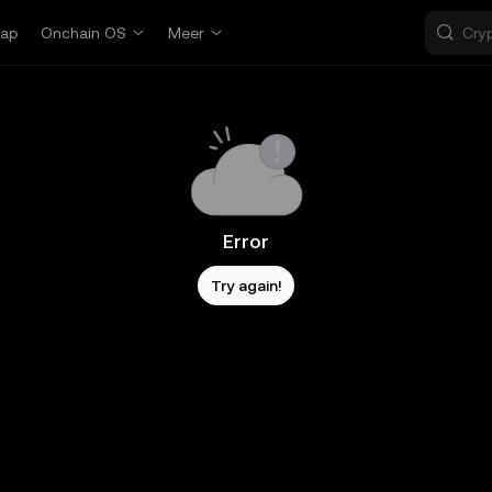
ap
Onchain OS
Meer
Error
Try again!