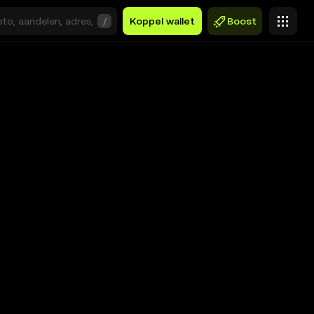
/
Koppel wallet
Boost